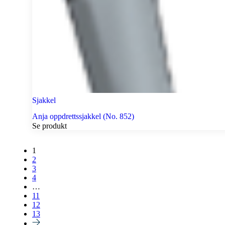
Sjakkel
Anja oppdrettssjakkel (No. 852)
Se produkt
1
2
3
4
…
11
12
13