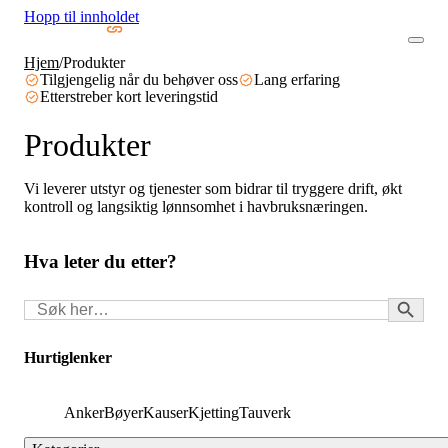
Hopp til innholdet
Hjem
/
Produkter
Tilgjengelig når du behøver oss
Lang erfaring
Etterstreber kort leveringstid
Produkter
Vi leverer utstyr og tjenester som bidrar til tryggere drift, økt
kontroll og langsiktig lønnsomhet i havbruksnæringen.
Hva leter du etter?
Search Button
Søk
for:
Hurtiglenker
Anker
Bøyer
Kauser
Kjetting
Tauverk