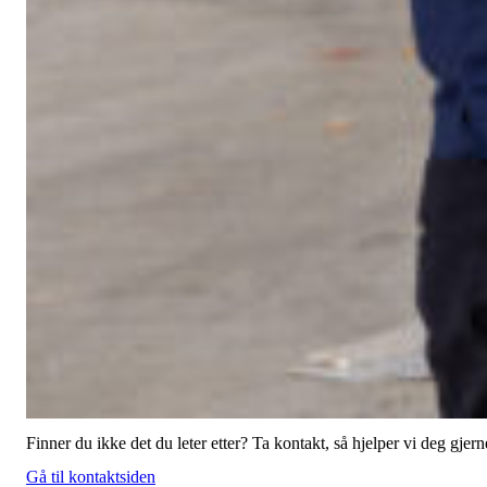
Finner du ikke det du leter etter? Ta kontakt, så hjelper vi deg gjern
Gå til kontaktsiden