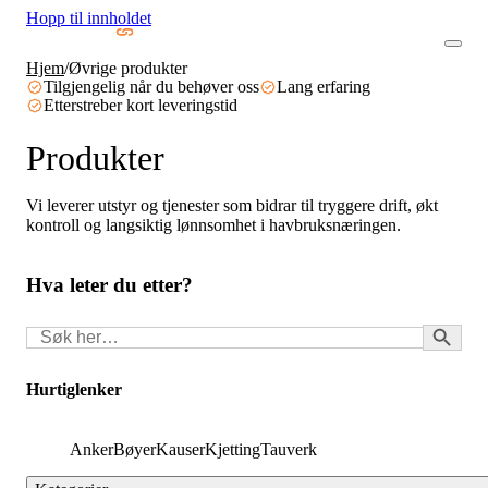
Hopp til innholdet
Hjem
/
Øvrige produkter
Tilgjengelig når du behøver oss
Lang erfaring
Etterstreber kort leveringstid
Produkter
Vi leverer utstyr og tjenester som bidrar til tryggere drift, økt
kontroll og langsiktig lønnsomhet i havbruksnæringen.
Hva leter du etter?
Search Button
Søk
for:
Hurtiglenker
Anker
Bøyer
Kauser
Kjetting
Tauverk