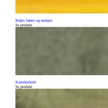
Baljer, bøtter og stamper
Se produkt
Kastelinekule
Se produkt