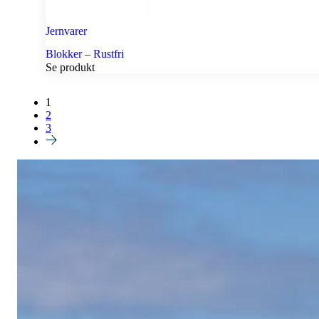
Jernvarer
Blokker – Rustfri
Se produkt
1
2
3