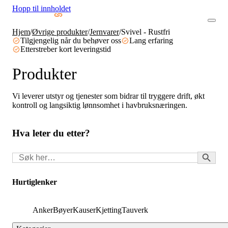
Hopp til innholdet
Hjem
/
Øvrige produkter
/
Jernvarer
/
Svivel - Rustfri
Tilgjengelig når du behøver oss
Lang erfaring
Etterstreber kort leveringstid
Produkter
Vi leverer utstyr og tjenester som bidrar til tryggere drift, økt
kontroll og langsiktig lønnsomhet i havbruksnæringen.
Hva leter du etter?
Search Button
Søk
for:
Hurtiglenker
Anker
Bøyer
Kauser
Kjetting
Tauverk