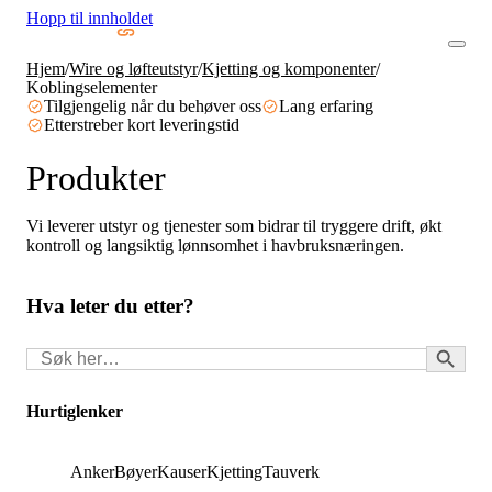
Hopp til innholdet
Hjem
/
Wire og løfteutstyr
/
Kjetting og komponenter
/
Koblingselementer
Tilgjengelig når du behøver oss
Lang erfaring
Etterstreber kort leveringstid
Produkter
Vi leverer utstyr og tjenester som bidrar til tryggere drift, økt
kontroll og langsiktig lønnsomhet i havbruksnæringen.
Hva leter du etter?
Search Button
Søk
for:
Hurtiglenker
Anker
Bøyer
Kauser
Kjetting
Tauverk