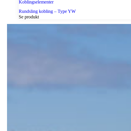
Koblingselementer
Rundsling kobling – Type YW
Se produkt