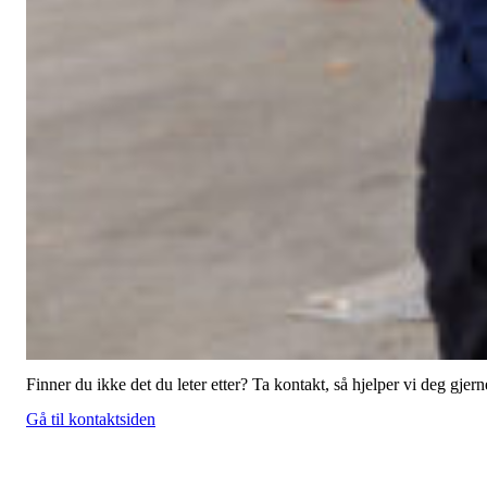
Finner du ikke det du leter etter? Ta kontakt, så hjelper vi deg gjern
Gå til kontaktsiden