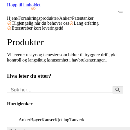
Hopp til innholdet
Hjem
/
Forankringsprodukter
/
Anker
/
Patentanker
Tilgjengelig når du behøver oss
Lang erfaring
Etterstreber kort leveringstid
Produkter
Vi leverer utstyr og tjenester som bidrar til tryggere drift, økt
kontroll og langsiktig lønnsomhet i havbruksnæringen.
Hva leter du etter?
Search Button
Søk
for:
Hurtiglenker
Anker
Bøyer
Kauser
Kjetting
Tauverk