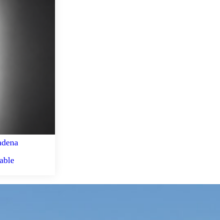
adena
able