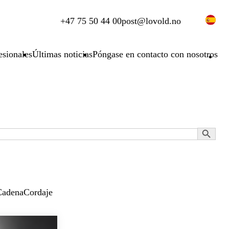
+47 75 50 44 00
post@lovold.no
esionales
Últimas noticias
Póngase en contacto con nosotros
Botón de búsq
Cadena
Cordaje