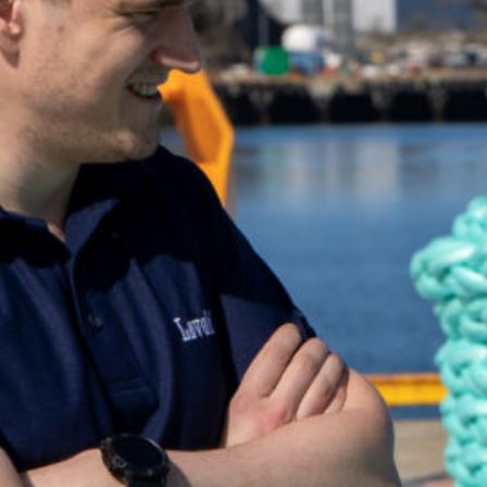
ue busca? Póngase en contacto con nosotros y estaremos
arle.
st@lovold.no
ntacto