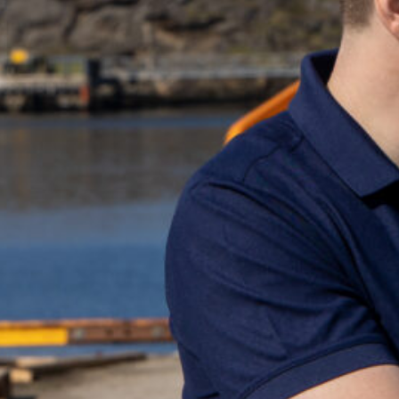
¿No encuentra lo q
encantados de ayud
+47 75 50 44 00
po
Ir a la página de co