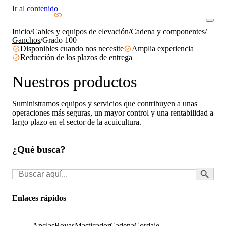
Ir al contenido
Inicio
/
Cables y equipos de elevación
/
Cadena y componentes
/
Ganchos
/
Grado 100
Disponibles cuando nos necesite
Amplia experiencia
Reducción de los plazos de entrega
Nuestros productos
Suministramos equipos y servicios que contribuyen a unas
operaciones más seguras, un mayor control y una rentabilidad a
largo plazo en el sector de la acuicultura.
¿Qué busca?
Botón de búsq
Buscar:
Enlaces rápidos
Anclas
Boyas
Masticador
Cadena
Cordaje