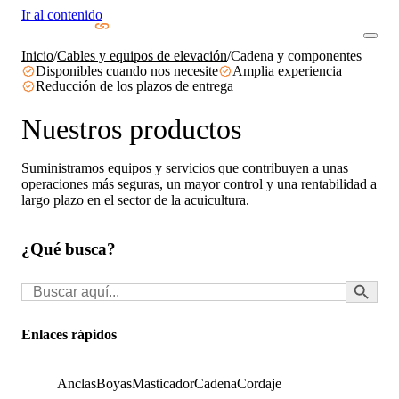
Ir al contenido
Inicio
/
Cables y equipos de elevación
/
Cadena y componentes
Disponibles cuando nos necesite
Amplia experiencia
Reducción de los plazos de entrega
Nuestros productos
Suministramos equipos y servicios que contribuyen a unas
operaciones más seguras, un mayor control y una rentabilidad a
largo plazo en el sector de la acuicultura.
¿Qué busca?
Botón de búsq
Buscar:
Enlaces rápidos
Anclas
Boyas
Masticador
Cadena
Cordaje