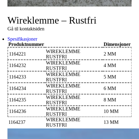
Wireklemme – Rustfri
Gå til kontaktsiden
Spesifikasjoner
Produktnummer
Dimensjoner
WIREKLEMME
1164221
2 MM
RUSTFRI
WIREKLEMME
1164232
4 MM
RUSTFRI
WIREKLEMME
1164233
5 MM
RUSTFRI
WIREKLEMME
1164234
6 MM
RUSTFRI
WIREKLEMME
1164235
8 MM
RUSTFRI
WIREKLEMME
1164236
10 MM
RUSTFRI
WIREKLEMME
1164237
13 MM
RUSTFRI