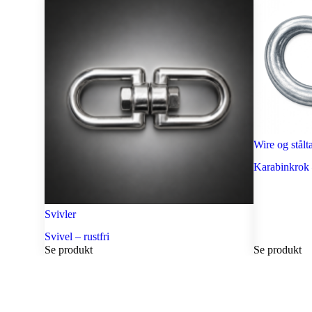
Wire og stålt
Karabinkrok 
Svivler
Svivel – rustfri
Se produkt
Se produkt