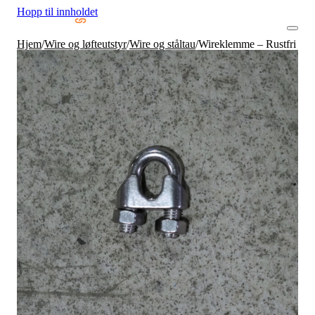
Hopp til innholdet
Hjem
/
Wire og løfteutstyr
/
Wire og ståltau
/
Wireklemme – Rustfri