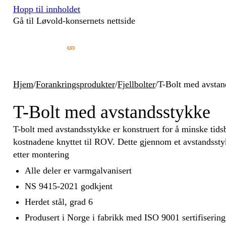
Hopp til innholdet
Gå til Løvold-konsernets nettside
Hjem
/
Forankringsprodukter
/
Fjellbolter
/
T-Bolt med avstan
T-Bolt med avstandsstykke
T-bolt med avstandsstykke er konstruert for å minske tid
kostnadene knyttet til ROV. Dette gjennom et avstandssty
etter montering
Alle deler er varmgalvanisert
NS 9415-2021 godkjent
Herdet stål, grad 6
Produsert i Norge i fabrikk med ISO 9001 sertifisering