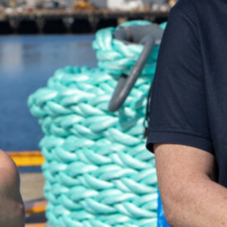
så hjelper vi deg gjerne!