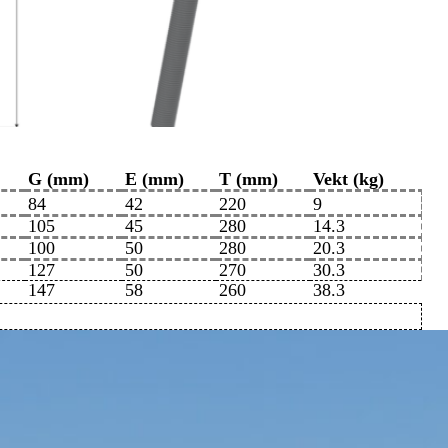
G (mm)
E (mm)
T (mm)
Vekt (kg)
84
42
220
9
105
45
280
14.3
100
50
280
20.3
127
50
270
30.3
147
58
260
38.3