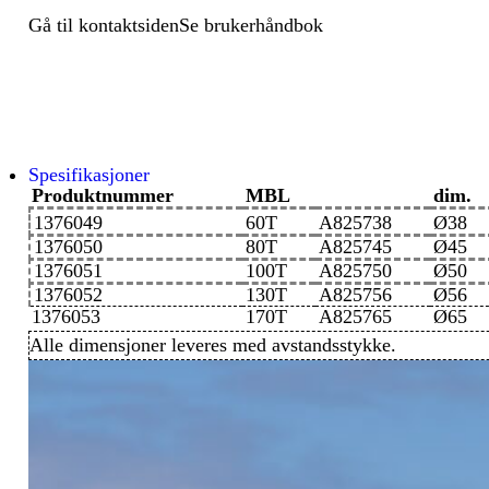
Gå til kontaktsiden
Se brukerhåndbok
Spesifikasjoner
Produktnummer
MBL
dim.
1376049
60T
A825738
Ø38
1376050
80T
A825745
Ø45
1376051
100T
A825750
Ø50
1376052
130T
A825756
Ø56
1376053
170T
A825765
Ø65
Alle dimensjoner leveres med avstandsstykke.