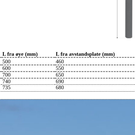
L fra øye (mm)
L fra avstandsplate (mm)
500
460
600
550
700
650
740
690
735
680