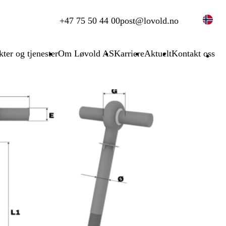
+47 75 50 44 00
post@lovold.no
ter og tjenester
Om Løvold AS
Karriere
Aktuelt
Kontakt oss