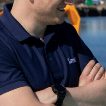
Finner du ikke det du leter etter? Ta kontakt, 
+47 75 50 44 00
post@lovold.no
Gå til kontaktsiden