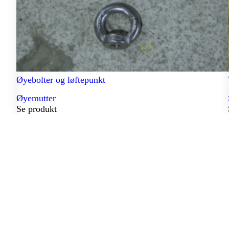
Øyebolter og løftepunkt
Øyemutter
Se produkt