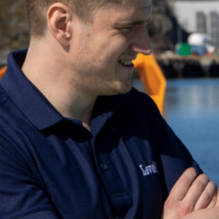
Finner du ikke det du leter etter? Ta kontakt, 
+47 75 50 44 00
post@lovold.no
Gå til kontaktsiden