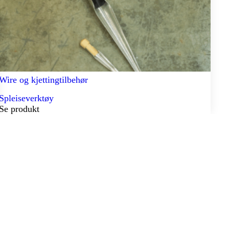
Wire og kjettingtilbehør
Spleiseverktøy
Se produkt