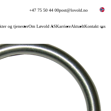
+47 75 50 44 00
post@lovold.no
ter og tjenester
Om Løvold AS
Karriere
Aktuelt
Kontakt oss