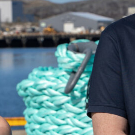
så hjelper vi deg gjerne!