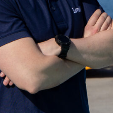
Finner du ikke det du leter etter? Ta kontakt, 
+47 75 50 44 00
post@lovold.no
Gå til kontaktsiden