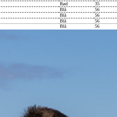
Rød
35
Blå
56
Blå
56
Blå
56
Blå
56