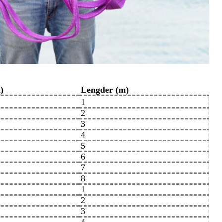
)
Lengder (m)
1
2
3
4
5
6
7
8
1
2
3