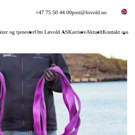
+47 75 50 44 00
post@lovold.no
ter og tjenester
Om Løvold AS
Karriere
Aktuelt
Kontakt oss