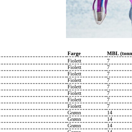
Farge
MBL (tonn
Fiolett
7
Fiolett
7
Fiolett
7
Fiolett
7
Fiolett
7
Fiolett
7
Fiolett
7
Fiolett
7
Grønn
14
Grønn
14
Grønn
14