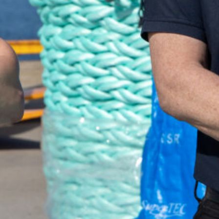
så hjelper vi deg gjerne!