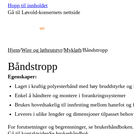
Hopp til innholdet
Gå til Løvold-konsernets nettside
Hjem
/
Wire og løfteutstyr
/
Mykløft
/
Båndstropp
Båndstropp
Egenskaper:
Laget i kraftig polyesterbånd med høy bruddstyrke og 
Enkel å håndtere og montere i forankringssystemer
Brukes hovedsakelig til innfesting mellom hanefot og f
Leveres i ulike lengder og dimensjoner tilpasset behov
For forutsetninger og begrensninger, se brukerhåndboken.
Gå til kontaktsiden
Se brukerhåndbok