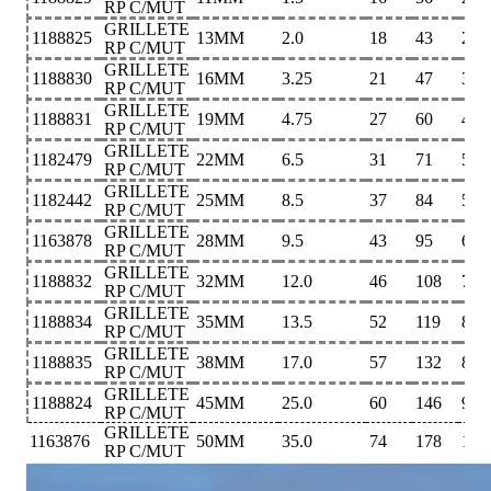
RP C/MUT
GRILLETE
1188825
13MM
2.0
18
43
29
RP C/MUT
GRILLETE
1188830
16MM
3.25
21
47
33
RP C/MUT
GRILLETE
1188831
19MM
4.75
27
60
42
RP C/MUT
GRILLETE
1182479
22MM
6.5
31
71
51
RP C/MUT
GRILLETE
1182442
25MM
8.5
37
84
58
RP C/MUT
GRILLETE
1163878
28MM
9.5
43
95
68
RP C/MUT
GRILLETE
1188832
32MM
12.0
46
108
74
RP C/MUT
GRILLETE
1188834
35MM
13.5
52
119
83
RP C/MUT
GRILLETE
1188835
38MM
17.0
57
132
89
RP C/MUT
GRILLETE
1188824
45MM
25.0
60
146
98
RP C/MUT
GRILLETE
1163876
50MM
35.0
74
178
127
RP C/MUT