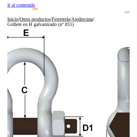
Ir al contenido
Inicio
/
Otros productos
/
Ferretería
/
Ajedrecista
/
Grillete en H galvanizado (nº 855)