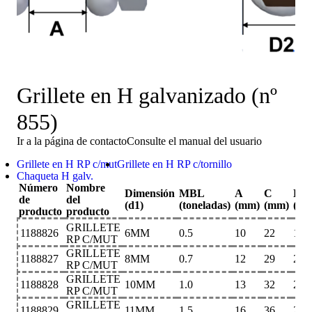
Grillete en H galvanizado (nº
855)
Ir a la página de contacto
Consulte el manual del usuario
Grillete en H RP c/mut
Grillete en H RP c/tornillo
Chaqueta H galv.
Número
Nombre
Dimensión
MBL
A
C
E
de
del
(d1)
(toneladas)
(mm)
(mm)
(mm
producto
producto
GRILLETE
1188826
6MM
0.5
10
22
16
RP C/MUT
GRILLETE
1188827
8MM
0.7
12
29
20
RP C/MUT
GRILLETE
1188828
10MM
1.0
13
32
21
RP C/MUT
GRILLETE
1188829
11MM
1.5
16
36
26