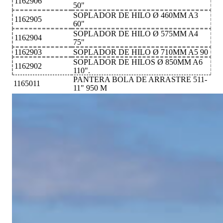
1162906
50"
SOPLADOR DE HILO Ø 460MM A3
1162905
60"
SOPLADOR DE HILO Ø 575MM A4
1162904
75"
1162903
SOPLADOR DE HILO Ø 710MM A5 90
SOPLADOR DE HILOS Ø 850MM A6
1162902
110".
PANTERA BOLA DE ARRASTRE 511-
1165011
11" 950 M